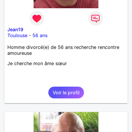
qu’impatient. J’essaye de faire des efforts. Rien de
bien dramatique ! Du moins je le pense……Je suis un
homme facile à vivre. À vous si vous le souhaitez,
d’apprendre à me connaître davantage. J’en serai
ravi….A très bientôt je l’espère.
Jean19
Toulouse
-
56 ans
Homme divorcé(e) de 56 ans recherche rencontre
amoureuse
Je cherche mon âme sœur
Voir le profil