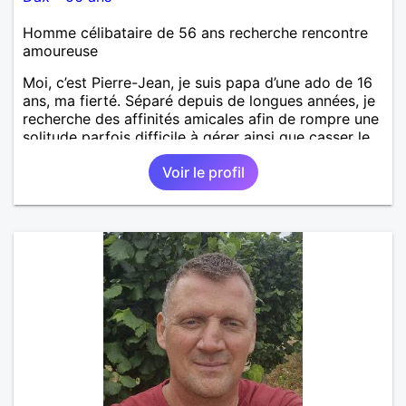
Homme célibataire de 56 ans recherche rencontre
amoureuse
Moi, c’est Pierre-Jean, je suis papa d’une ado de 16
ans, ma fierté. Séparé depuis de longues années, je
recherche des affinités amicales afin de rompre une
solitude parfois difficile à gérer ainsi que casser le
vague à l’âme. L’amitié reste extrêmement
Voir le profil
importante à mes yeux mais peut se décliner en des
sentiments plus puissants. « Le temps fera son
œuvre » disait Arthur Schopenhauer, philosophe
allemand que j’adore. J’aime discuter sans pour
autant être trop locace. Je suis bourré de qualités
avec très peu de défauts. Je suis altruiste,
bienveillant, empathique, attentionné, honnête,
respectueux, doux de caractère et compréhensif : je
laisse « glisser » beaucoup de choses. Mais ne vous
m’éprenez pas Mesdames, si une personne que
j’aime me trahit une fois, il n’y aura pas de seconde
chance et je l’effacerai à « vitam eternam ».
Néanmoins, je suis un tout petit peu maniaque ainsi