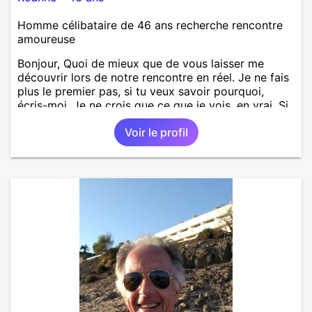
Homme célibataire de 46 ans recherche rencontre
amoureuse
Bonjour, Quoi de mieux que de vous laisser me
découvrir lors de notre rencontre en réel. Je ne fais
plus le premier pas, si tu veux savoir pourquoi,
écris-moi. Je ne crois que ce que je vois, en vrai. Si
tu souhaites voir + de photos, envoie-moi un coup
Voir le profil
de cœur pour avoir accès à mon album privé, mes
photos de famille et avec mes ami(e)s, entre autres,
sinon c'est que ma vie ne t'intéresse pas. N'hésites
pas à m'écrire en premier je n'ai jamais mordu
personne, surtout une fois que j'ai mangé.