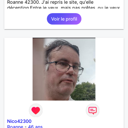
Roanne 42300. J'ai repris le site, qu'elle
déception.Entre je veux, mais pas prêtes. ou je veux
répondre quand quand j'en ais envie. Stop sois on
Voir le profil
ais ai là pour partager où retrouver vous!. Une
impression d'être ce que l'on as vécu au temps du
bal qu'elles sont là sur le banc et de ne pas vouloir
danser !pourquoi être sur le site ? heureusement j'ai
pris un abonnement sur 1 mois mais je ne ne
renouvelle pas ?. Gros soucie des abonnées qui ne
veulent ?? Je ne sais quoi ?
Nico42300
Roanne
-
46 ans