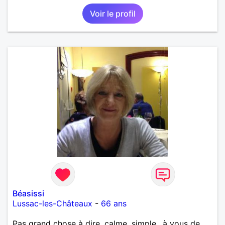
Voir le profil
Béasissi
Lussac-les-Châteaux
-
66 ans
Pas grand chose à dire, calme, simple.. à vous de